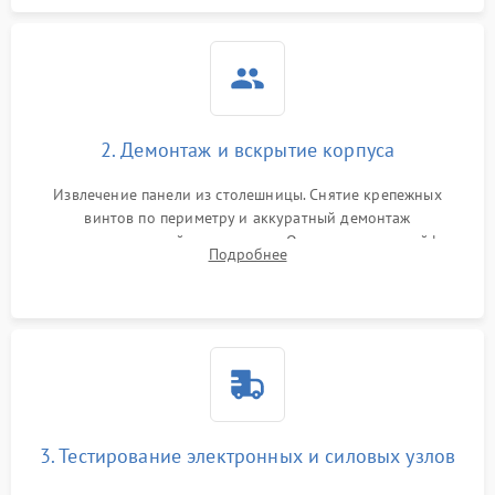
2. Демонтаж и вскрытие корпуса
Извлечение панели из столешницы. Снятие крепежных
винтов по периметру и аккуратный демонтаж
стеклокерамической поверхности. Отсоединение шлейфов
Подробнее
сенсорного блока для доступа к силовым платам, катушкам
или ТЭНам.
3. Тестирование электронных и силовых узлов