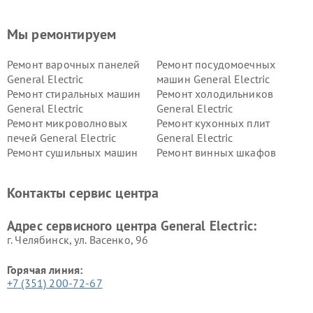
Мы ремонтируем
Ремонт варочных панелей
Ремонт посудомоечных
General Electric
машин General Electric
Ремонт стиральных машин
Ремонт холодильников
General Electric
General Electric
Ремонт микроволновых
Ремонт кухонных плит
печей General Electric
General Electric
Ремонт сушильных машин
Ремонт винных шкафов
General Electric
General Electric
Ремонт вытяжек General
Ремонт духовых шкафов
Контакты сервис центра
Electric
General Electric
Адрес сервисного центра General Electric:
г. Челябинск, ул. Васенко, 96
Горячая линия:
+7 (351) 200-72-67