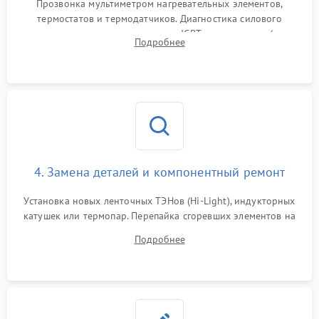
Прозвонка мультиметром нагревательных элементов,
термостатов и термодатчиков. Диагностика силового
модуля, реле, диодных мостов и IGBT-транзисторов (для
Подробнее
индукции). Проверка кранов и газ-контроля (для газовых
панелей).
4. Замена деталей и компонентный ремонт
Установка новых ленточных ТЭНов (Hi-Light), индукторных
катушек или термопар. Перепайка сгоревших элементов на
плате управления, восстановление токопроводящих
Подробнее
дорожек. Очистка контактов и замена поврежденной
проводки.