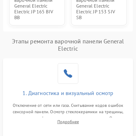
варочной панели
варочной панели
General Electric
General Electric
Electric JP 165 BIV
Electric JP 153 SIV
BB
SB
Этапы ремонта варочной панели General
Electric
1. Диагностика и визуальный осмотр
Отключение от сети или газа. Считывание кодов ошибок
сенсорной панели. Осмотр стеклокерамики на трещины,
проверка конфорок на равномерность нагрева. Опрос
Подробнее
клиента о симптомах (не включается, не видит посуду,
щелкает).