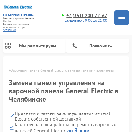
+7 (351) 200-72-67
FIX-GENERAL ELECTRIC
Ремонт устройств General
Ежедневно с 9:00 до 21:00
Electric
Специализированный
cервисный центр г.
Челябинск
Мы ремонтируем
Позвонить
инске
Варочная панель General Electric замена панели управления
Замена панели управления на
варочной панели General Electric в
Челябинске
Привезем и увезем варочную панель General
Electric собственной доставкой
Гарантия на наши работы по ремонту варочных
Ремонт посудомоечных машин General Electric
Ремонт винных шкафов General Electric
Ремонт духовых шкафов General Electric
Ремонт холодильников General Electric
Ремонт кухонных плит General Electric
Ремонт стиральных машин General Electric
Ремонт микроволновых печей General Electric
Ремонт сушильных машин General Electric
Ремонт вытяжек General Electric
до 3-х лет
панелей General Electric