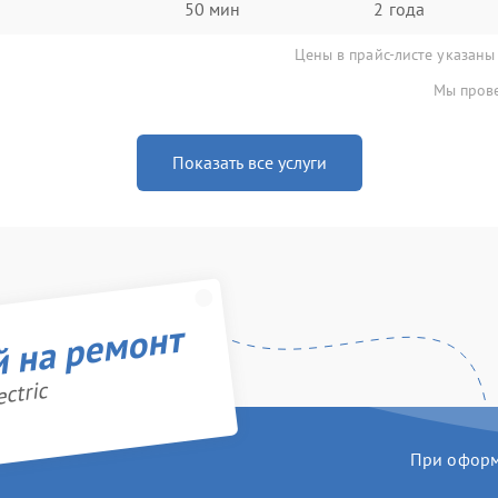
50 мин
2 года
Цены в прайс-листе указаны
Мы прове
Показать все услуги
й на ремонт
ctric
При оформл