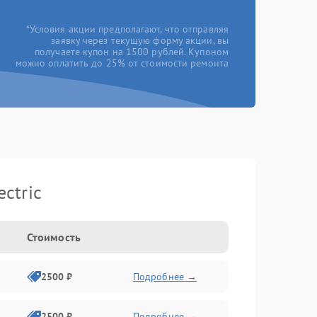
*Условия акции предполагают, что отправляя
заявку через текущую форму акции, вы
получаете купон на 1500 рублей. Купоном
можно оплатить до 25% от стоимости ремонта
ctric
Стоимость
2500 ₽
Подробнее →
2500 ₽
Подробнее →