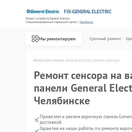
FIX-GENERAL ELECTRIC
Ремонт устройств General Electric
Специализированный cервисный центр г.
Челябинск
Мы ремонтируем
Срочный ремонт
Це
ectric в Челябинске
Варочная панель General Electric ремонт сенсора
Ремонт сенсора на 
панели General Elect
Челябинске
Привезем и увезем варочную панель General
доставкой
Гарантия на наши работы по ремонту вароч
Ремонт посудомоечных машин General Electric
Ремонт стиральных машин General Electric
Ремонт холодильников General Electric
Ремонт микроволновых печей General Electric
Ремонт кухонных плит General Electric
Ремонт сушильных машин General Electric
Ремонт винных шкафов General Electric
Ремонт вытяжек General Electric
Ремонт духовых шкафов General Electric