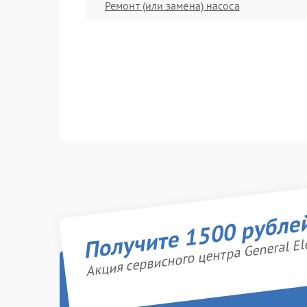
Ремонт (или замена) насоса
Получите 1500 рубле
Акция сервисного центра General Ele