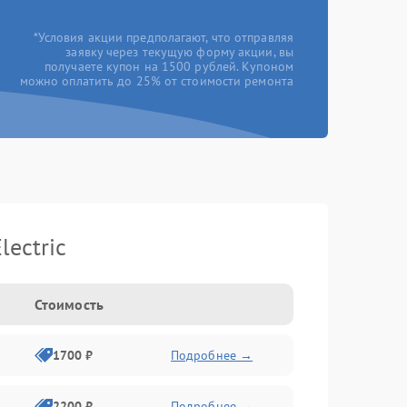
*Условия акции предполагают, что отправляя
заявку через текущую форму акции, вы
получаете купон на 1500 рублей. Купоном
можно оплатить до 25% от стоимости ремонта
ectric
Стоимость
1700 ₽
Подробнее →
2200 ₽
Подробнее →