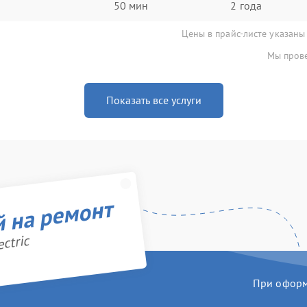
50 мин
2 года
Цены в прайс-листе указаны
Мы прове
Показать все услуги
й на ремонт
ctric
При оформл