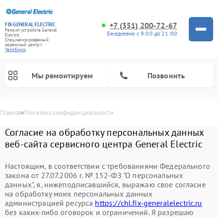
+7 (351) 200-72-67
FIX-GENERAL ELECTRIC
Ремонт устройств General
Ежедневно с 9:00 до 21:00
Electric
Специализированный
cервисный центр г.
Челябинск
Мы ремонтируем
Позвонить
Главная
Политика конфиденциальности
Согласие на обработку персональных данных
веб-сайта сервисного центра General Electric
Настоящим, в соответствии с требованиями Федерального
закона от 27.07.2006 г. № 152-ФЗ "О персональных
данных", я, нижеподписавшийся, выражаю свое согласие
на обработку моих персональных данных
администрацией ресурса
https://chl.fix-generalelectric.ru
Ремонт варочных панелей General Electric
Ремонт стиральных машин General Electric
Ремонт микроволновых печей General Electric
Ремонт сушильных машин General Electric
Ремонт вытяжек General Electric
Ремонт посудомоечных машин General Electric
Ремонт винных шкафов General Electric
Ремонт духовых шкафов General Electric
Ремонт холодильников General Electric
Ремонт кухонных плит General Electric
без каких-либо оговорок и ограничений. Я разрешаю