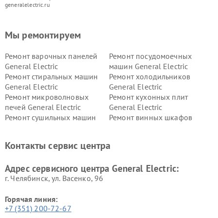
generalelectric.ru
Мы ремонтируем
Ремонт варочных панелей
Ремонт посудомоечных
General Electric
машин General Electric
Ремонт стиральных машин
Ремонт холодильников
General Electric
General Electric
Ремонт микроволновых
Ремонт кухонных плит
печей General Electric
General Electric
Ремонт сушильных машин
Ремонт винных шкафов
General Electric
General Electric
Ремонт вытяжек General
Ремонт духовых шкафов
Контакты сервис центра
Electric
General Electric
Адрес сервисного центра General Electric:
г. Челябинск, ул. Васенко, 96
Горячая линия:
+7 (351) 200-72-67