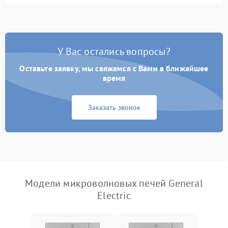
Перегрев или отключение
2400 ₽
Подробнее →
во время работы
Появление запаха гари
2400 ₽
Подробнее →
У Вас остались вопросы?
Проблемы с вентилятором
2000 ₽
Подробнее →
Оставьте заявку, мы свяжемся с Вами в ближайшее
время
Поломка системы
2200 ₽
Подробнее →
охлаждения
Заказать звонок
Не работают сенсорные
2400 ₽
Подробнее →
кнопки
Не горит подсветка
2000 ₽
Подробнее →
Сломался трансформатор
1000 ₽
Подробнее →
Модели микроволновых печей General
Electric