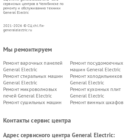
сервисных центров в Челябинске по
ремонту и обслуживанию техники
General Electric
2021-2026 © СЦ chl.fix-
generalelectric.ru
Мы ремонтируем
Ремонт варочных панелей
Ремонт посудомоечных
General Electric
машин General Electric
Ремонт стиральных машин
Ремонт холодильников
General Electric
General Electric
Ремонт микроволновых
Ремонт кухонных плит
печей General Electric
General Electric
Ремонт сушильных машин
Ремонт винных шкафов
General Electric
General Electric
Ремонт вытяжек General
Ремонт духовых шкафов
Контакты сервис центра
Electric
General Electric
Адрес сервисного центра General Electric: