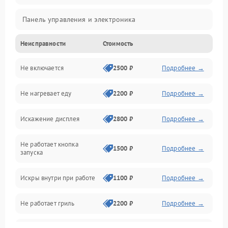
Панель управления и электроника
Неисправности
Стоимость
Дверца и корпус
Не включается
2500 ₽
Подробнее →
Механика и внутренние элементы
Не нагревает еду
2200 ₽
Подробнее →
Механические повреждения
Искажение дисплея
2800 ₽
Подробнее →
Питание и запуск
Не работает кнопка
Нагрев и приготовление
1500 ₽
Подробнее →
запуска
Программное обеспечение
Искры внутри при работе
1100 ₽
Подробнее →
Не работает гриль
2200 ₽
Подробнее →