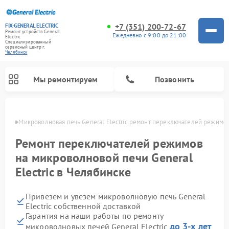
+7 (351) 200-72-67
FIX-GENERAL ELECTRIC
Ремонт устройств General
Ежедневно с 9:00 до 21:00
Electric
Специализированный
cервисный центр г.
Челябинск
Мы ремонтируем
Позвонить
инске
Микроволновая печь General Electric ремонт переключателей режимо
Ремонт переключателей режимов
на микроволновой печи General
Electric в Челябинске
Привезем и увезем микроволновую печь General
Electric собственной доставкой
Гарантия на наши работы по ремонту
Ремонт варочных панелей General Electric
Ремонт стиральных машин General Electric
Ремонт винных шкафов General Electric
Ремонт духовых шкафов General Electric
Ремонт кухонных плит General Electric
Ремонт посудомоечных машин General Electric
Ремонт сушильных машин General Electric
Ремонт холодильников General Electric
Ремонт вытяжек General Electric
до 3-х лет
микроволновых печей General Electric