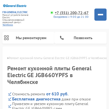
+7 (351) 200-72-67
FIX-GENERAL ELECTRIC
Ремонт устройств General
Ежедневно с 9:00 до 21:00
Electric
Специализированный
cервисный центр г.
Челябинск
Мы ремонтируем
Позвонить
инске
Ремонт кухонной плиты General Electric GE JGB660YPFS в Челябинске
Ремонт кухонной плиты General
Electric GE JGB660YPFS в
Челябинске
от 610 руб.
Стоимость ремонта
Бесплатная диагностика
даже при отказе
Привезем и увезем кухонную плиту General
Ремонт варочных панелей General Electric
Ремонт стиральных машин General Electric
Ремонт микроволновых печей General Electric
Ремонт винных шкафов General Electric
Ремонт духовых шкафов General Electric
Ремонт посудомоечных машин General Electric
Ремонт сушильных машин General Electric
Ремонт холодильников General Electric
Ремонт вытяжек General Electric
Electric GE JGB660YPFS сами