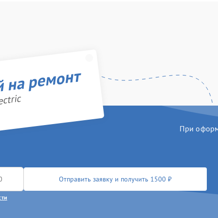
й на ремонт
ctric
При оформл
Отправить заявку и получить 1500 ₽
сти