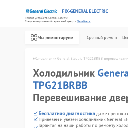
FIX-GENERAL ELECTRIC
Ремонт устройств General Electric
Специализированный cервисный центр г.
Челябинск
Мы ремонтируем
Срочный ремонт
Це
21BRBB в Челябинске
Холодильник General Electric TPG21BRBB перевешиван
Холодильник
Genera
TPG21BRBB
Перевешивание две
Бесплатная диагностика
даже при отказ
Привезем и увезем холодильник General El
Гарантия на наши работы по ремонту холод
Ремонт варочных панелей General Electric
Ремонт посудомоечных машин General Electric
Ремонт стиральных машин General Electric
Ремонт микроволновых печей General Electric
Ремонт кухонных плит General Electric
Ремонт сушильных машин General Electric
Ремонт винных шкафов General Electric
Ремонт вытяжек General Electric
Ремонт духовых шкафов General Electric