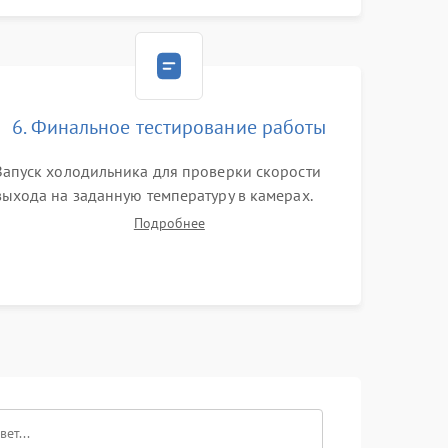
Ремонт или замена платы управления при сбоях
алгоритмов.
6. Финальное тестирование работы
Запуск холодильника для проверки скорости
выхода на заданную температуру в камерах.
Контроль уровня шума компрессора, отсутствия
Подробнее
обмерзания стенок и корректного
срабатывания системы автоматической оттайки.