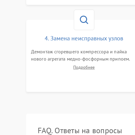
кодов ошибок с электронного дисплея.
4. Замена неисправных узлов
Демонтаж сгоревшего компрессора и пайка
нового агрегата медно-фосфорным припоем.
Установка нового фильтра-осушителя. Замена
Подробнее
изношенных вентиляторов обдува, сломанных
заслонок или поврежденных дверных петель.
FAQ. Ответы на вопросы