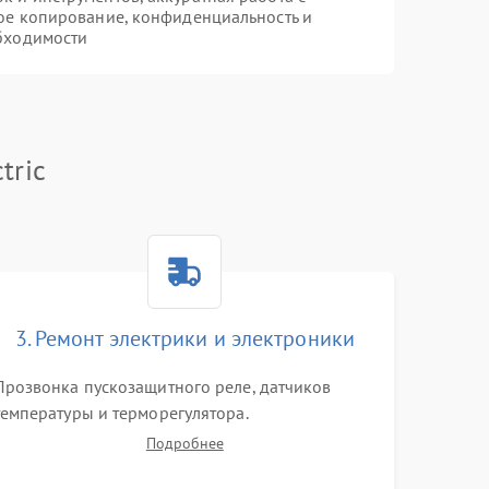
ое копирование, конфиденциальность и
бходимости
tric
3. Ремонт электрики и электроники
Прозвонка пускозащитного реле, датчиков
температуры и терморегулятора.
Восстановление цепей питания системы No
Подробнее
Frost, включая ТЭН оттайки и вентилятор.