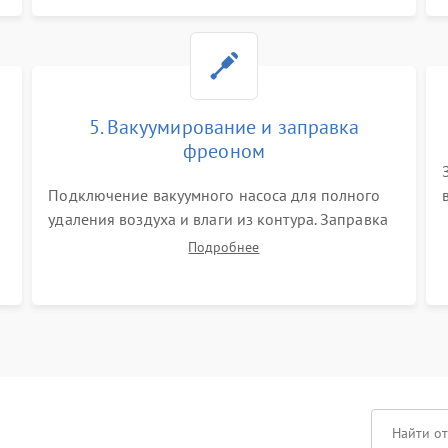
продувка капиллярной трубки для устранения
засоров.
5. Вакуумирование и заправка
фреоном
Подключение вакуумного насоса для полного
удаления воздуха и влаги из контура. Заправка
системы строго дозированным объемом
Подробнее
хладагента (R600a, R134a) по электронным
весам. Контроль рабочего давления в системе.