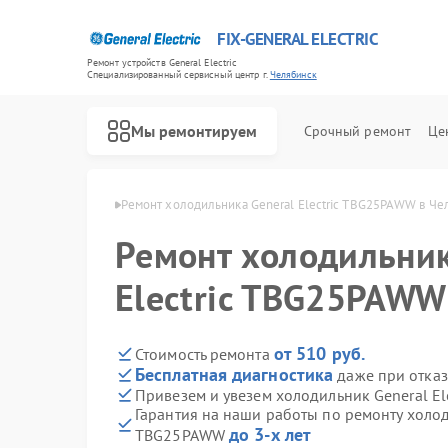
FIX-GENERAL ELECTRIC
Ремонт устройств General Electric
Специализированный cервисный центр г.
Челябинск
Мы ремонтируем
Срочный ремонт
Це
ectric в Челябинске
Ремонт холодильника General Electric TBG25PAWW в Че
Ремонт холодильник
Electric TBG25PAWW
от 510 руб.
Стоимость ремонта
Бесплатная диагностика
даже при отказ
Привезем и увезем холодильник General E
Гарантия на наши работы по ремонту холоди
до 3-х лет
TBG25PAWW
Ремонт варочных панелей General Electric
Ремонт посудомоечных машин General Electric
Ремонт стиральных машин General Electric
Ремонт микроволновых печей General Electric
Ремонт кухонных плит General Electric
Ремонт сушильных машин General Electric
Ремонт винных шкафов General Electric
Ремонт вытяжек General Electric
Ремонт духовых шкафов General Electric