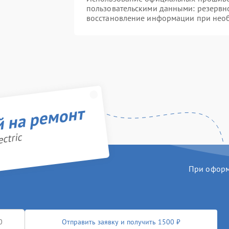
пользовательскими данными: резервн
восстановление информации при нео
й на ремонт
ctric
При оформл
Отправить заявку и получить 1500 ₽