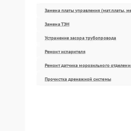
Замена платы управления (мат.платы, м
Замена ТЭН
Устранение засора трубопровода
Ремонт испарителя
Ремонт датчика морозильного отделени
Прочистка дренажной системы