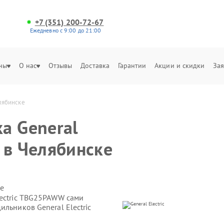
+7 (351) 200-72-67
Ежедневно с 9:00 до 21:00
ны
О нас
Отзывы
Доставка
Гарантии
Акции и скидки
Зая
лябинске
а General
 в Челябинске
е
lectric TBG25PAWW сами
льников General Electric