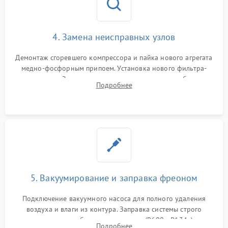
4. Замена неисправных узлов
Демонтаж сгоревшего компрессора и пайка нового агрегата
медно-фосфорным припоем. Установка нового фильтра-
осушителя. Замена изношенных вентиляторов обдува,
Подробнее
сломанных заслонок или поврежденных дверных петель.
5. Вакуумирование и заправка фреоном
Подключение вакуумного насоса для полного удаления
воздуха и влаги из контура. Заправка системы строго
дозированным объемом хладагента (R600a, R134a) по
Подробнее