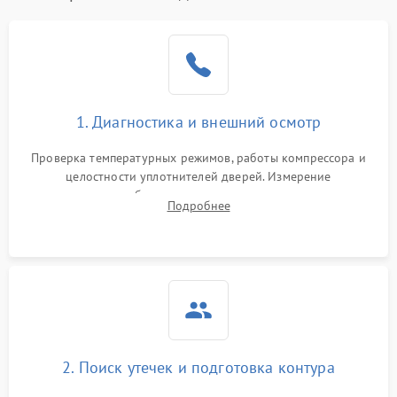
Образование конденсата
1800 ₽
Подробнее →
на стенках
Сбой в работе инвертора
2100 ₽
Подробнее →
1. Диагностика и внешний осмотр
Запах горелого при
2000 ₽
Подробнее →
Проверка температурных режимов, работы компрессора и
работе
целостности уплотнителей дверей. Измерение
сопротивления обмоток мотора, проверка термостата и
Не включается
Подробнее
1000 ₽
Подробнее →
считывание кодов ошибок с электронного дисплея.
холодильник
Проблемы с системой
автоматической
1800 ₽
Подробнее →
разморозки
2. Поиск утечек и подготовка контура