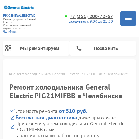
+7 (351) 200-72-67
FIX-GENERAL ELECTRIC
Ремонт устройств General
Ежедневно с 9:00 до 21:00
Electric
Специализированный
cервисный центр г.
Челябинск
Мы ремонтируем
Позвонить
инске
Ремонт холодильника General Electric PIG21MIFBB в Челябинске
Ремонт холодильника General
Electric PIG21MIFBB в Челябинске
от 510 руб.
Стоимость ремонта
Бесплатная диагностика
даже при отказе
Привезем и увезем холодильник General Electric
PIG21MIFBB сами
Ремонт варочных панелей General Electric
Ремонт стиральных машин General Electric
Ремонт винных шкафов General Electric
Ремонт духовых шкафов General Electric
Ремонт кухонных плит General Electric
Ремонт посудомоечных машин General Electric
Ремонт микроволновых печей General Electric
Ремонт сушильных машин General Electric
Ремонт вытяжек General Electric
Гарантия на наши работы по ремонту