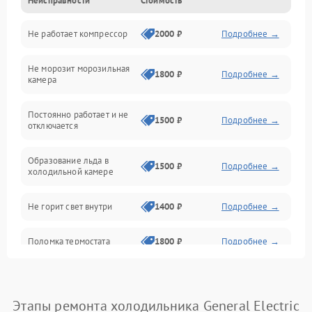
Неисправности
Стоимость
Механика
Не работает компрессор
2000 ₽
Подробнее →
Электропитание
Не морозит морозильная
Дренаж
1800 ₽
Подробнее →
камера
Оттайка
Постоянно работает и не
1500 ₽
Подробнее →
отключается
Программное обеспечение
Образование льда в
1500 ₽
Подробнее →
холодильной камере
Не горит свет внутри
1400 ₽
Подробнее →
Поломка термостата
1800 ₽
Подробнее →
Не работает вентилятор
1800 ₽
Подробнее →
Этапы ремонта холодильника General Electric
Поломка системы No Frost
2600 ₽
Подробнее →