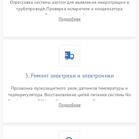
Опрессовка системы азотом для выявления микротрещин в
трубопроводе. Проверка испарителя и конденсатора
течеискателем. Демонтаж старого фильтра-осушителя и
Подробнее
продувка капиллярной трубки для устранения засоров.
3. Ремонт электрики и электроники
Прозвонка пускозащитного реле, датчиков температуры и
терморегулятора. Восстановление цепей питания системы No
Frost, включая ТЭН оттайки и вентилятор. Ремонт или замена
Подробнее
платы управления при сбоях алгоритмов.