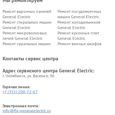
Мы ремонтируем
Ремонт варочных панелей
Ремонт посудомоечных
General Electric
машин General Electric
Ремонт стиральных машин
Ремонт холодильников
General Electric
General Electric
Ремонт микроволновых
Ремонт кухонных плит
печей General Electric
General Electric
Ремонт сушильных машин
Ремонт винных шкафов
General Electric
General Electric
Ремонт вытяжек General
Ремонт духовых шкафов
Контакты сервис центра
Electric
General Electric
Адрес сервисного центра General Electric:
г. Челябинск, ул. Васенко, 96
Горячая линия:
+7 (351) 200-72-67
Электронная почта:
info@fix-generalelectric.ru