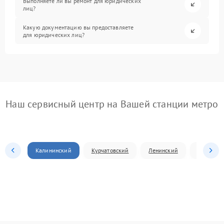
Выполняете ли вы ремонт для юридических
лиц?
Какую документацию вы предоставляете
для юридических лиц?
Наш сервисный центр на Вашей станции метро
Калининский
Курчатовский
Ленинский
Металлур