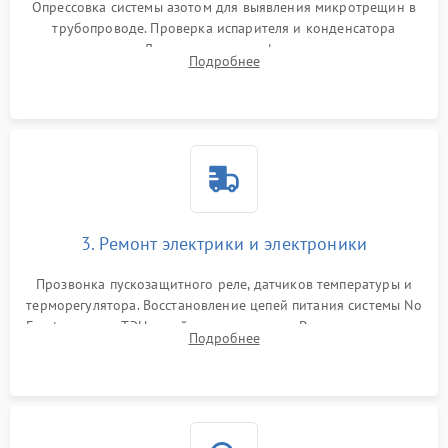
Опрессовка системы азотом для выявления микротрещин в
трубопроводе. Проверка испарителя и конденсатора
течеискателем. Демонтаж старого фильтра-осушителя и
Подробнее
продувка капиллярной трубки для устранения засоров.
3. Ремонт электрики и электроники
Прозвонка пускозащитного реле, датчиков температуры и
терморегулятора. Восстановление цепей питания системы No
Frost, включая ТЭН оттайки и вентилятор. Ремонт или замена
Подробнее
платы управления при сбоях алгоритмов.