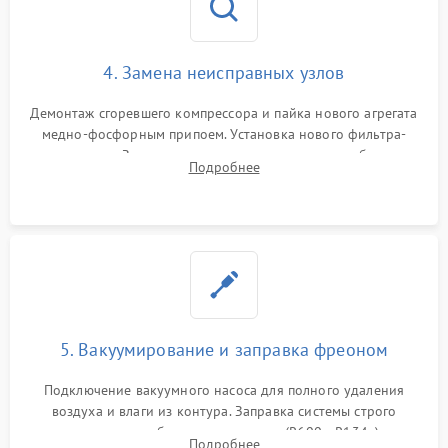
4. Замена неисправных узлов
Демонтаж сгоревшего компрессора и пайка нового агрегата
медно-фосфорным припоем. Установка нового фильтра-
осушителя. Замена изношенных вентиляторов обдува,
Подробнее
сломанных заслонок или поврежденных дверных петель.
5. Вакуумирование и заправка фреоном
Подключение вакуумного насоса для полного удаления
воздуха и влаги из контура. Заправка системы строго
дозированным объемом хладагента (R600a, R134a) по
Подробнее