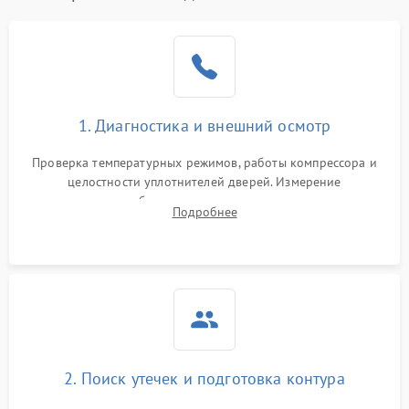
Образование конденсата
1800 ₽
Подробнее →
на стенках
Сбой в работе инвертора
2100 ₽
Подробнее →
1. Диагностика и внешний осмотр
Запах горелого при
2000 ₽
Подробнее →
Проверка температурных режимов, работы компрессора и
работе
целостности уплотнителей дверей. Измерение
сопротивления обмоток мотора, проверка термостата и
Не включается
Подробнее
1000 ₽
Подробнее →
считывание кодов ошибок с электронного дисплея.
холодильник
Проблемы с системой
автоматической
1800 ₽
Подробнее →
разморозки
2. Поиск утечек и подготовка контура