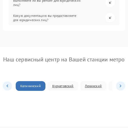
Выполняете ли вы ремонт для юридических
лиц?
Какую документацию вы предоставляете
для юридических лиц?
Наш сервисный центр на Вашей станции метро
Калининский
Курчатовский
Ленинский
Металлур