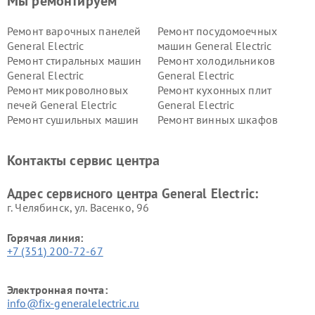
Мы ремонтируем
Ремонт варочных панелей
Ремонт посудомоечных
General Electric
машин General Electric
Ремонт стиральных машин
Ремонт холодильников
General Electric
General Electric
Ремонт микроволновых
Ремонт кухонных плит
печей General Electric
General Electric
Ремонт сушильных машин
Ремонт винных шкафов
General Electric
General Electric
Ремонт вытяжек General
Ремонт духовых шкафов
Контакты сервис центра
Electric
General Electric
Адрес сервисного центра General Electric:
г. Челябинск, ул. Васенко, 96
Горячая линия:
+7 (351) 200-72-67
Электронная почта:
info@fix-generalelectric.ru