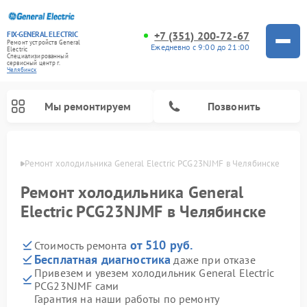
+7 (351) 200-72-67
FIX-GENERAL ELECTRIC
Ремонт устройств General
Ежедневно с 9:00 до 21:00
Electric
Специализированный
cервисный центр г.
Челябинск
Мы ремонтируем
Позвонить
инске
Ремонт холодильника General Electric PCG23NJMF в Челябинске
Ремонт холодильника General
Electric PCG23NJMF в Челябинске
от 510 руб.
Стоимость ремонта
Бесплатная диагностика
даже при отказе
Привезем и увезем холодильник General Electric
PCG23NJMF сами
Ремонт варочных панелей General Electric
Ремонт стиральных машин General Electric
Ремонт винных шкафов General Electric
Ремонт духовых шкафов General Electric
Ремонт кухонных плит General Electric
Ремонт посудомоечных машин General Electric
Ремонт микроволновых печей General Electric
Ремонт сушильных машин General Electric
Ремонт вытяжек General Electric
Гарантия на наши работы по ремонту