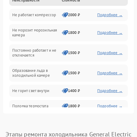
Неисправности
Стоимость
Механика
Не работает компрессор
2000 ₽
Подробнее →
Электропитание
Не морозит морозильная
Дренаж
1800 ₽
Подробнее →
камера
Оттайка
Постоянно работает и не
1500 ₽
Подробнее →
отключается
Программное обеспечение
Образование льда в
1500 ₽
Подробнее →
холодильной камере
Не горит свет внутри
1400 ₽
Подробнее →
Поломка термостата
1800 ₽
Подробнее →
Не работает вентилятор
1800 ₽
Подробнее →
Этапы ремонта холодильника General Electric
Поломка системы No Frost
2600 ₽
Подробнее →