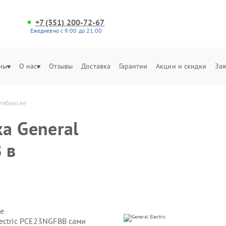
+7 (351) 200-72-67
Ежедневно с 9:00 до 21:00
ны
О нас
Отзывы
Доставка
Гарантии
Акции и скидки
Зая
елябинске
а General
 в
е
ectric PCE23NGFBB сами