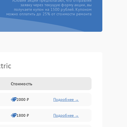
*Условия акции предполагают, что отправляя
заявку через текущую форму акции, вы
получаете купон на 1500 рублей. Купоном
можно оплатить до 25% от стоимости ремонта
tric
Стоимость
2000 ₽
Подробнее →
1800 ₽
Подробнее →