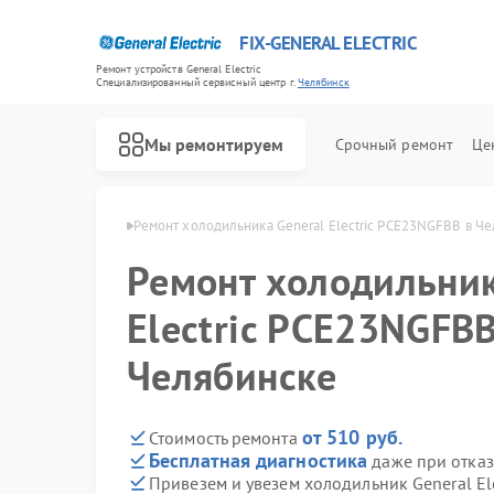
FIX-GENERAL ELECTRIC
Ремонт устройств General Electric
Специализированный cервисный центр г.
Челябинск
Мы ремонтируем
Срочный ремонт
Це
ectric в Челябинске
Ремонт холодильника General Electric PCE23NGFBB в Ч
Ремонт холодильник
Electric PCE23NGFBB
Челябинске
от 510 руб.
Стоимость ремонта
Бесплатная диагностика
даже при отказ
Привезем и увезем холодильник General El
Ремонт варочных панелей General Electric
Ремонт посудомоечных машин General Electric
Ремонт стиральных машин General Electric
Ремонт микроволновых печей General Electric
Ремонт кухонных плит General Electric
Ремонт сушильных машин General Electric
Ремонт винных шкафов General Electric
Ремонт вытяжек General Electric
Ремонт духовых шкафов General Electric