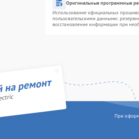
Оригинальные программные ре
Использование официальных прошивок
пользовательскими данными: резервн
восстановление информации при нео
й на ремонт
ctric
При оформл