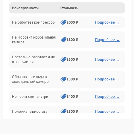
Неисправности
Стоимость
Механика
Не работает компрессор
2000 ₽
Подробнее →
Электропитание
Не морозит морозильная
Дренаж
1800 ₽
Подробнее →
камера
Оттайка
Постоянно работает и не
1500 ₽
Подробнее →
отключается
Программное обеспечение
Образование льда в
1500 ₽
Подробнее →
холодильной камере
Не горит свет внутри
1400 ₽
Подробнее →
Поломка термостата
1800 ₽
Подробнее →
Не работает вентилятор
1800 ₽
Подробнее →