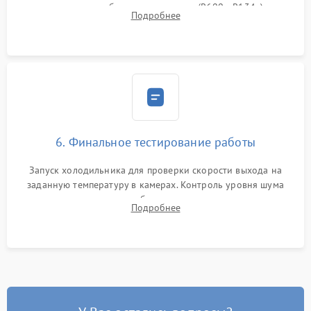
дозированным объемом хладагента (R600a, R134a) по
Подробнее
электронным весам. Контроль рабочего давления в системе.
6. Финальное тестирование работы
Запуск холодильника для проверки скорости выхода на
заданную температуру в камерах. Контроль уровня шума
компрессора, отсутствия обмерзания стенок и корректного
Подробнее
срабатывания системы автоматической оттайки.