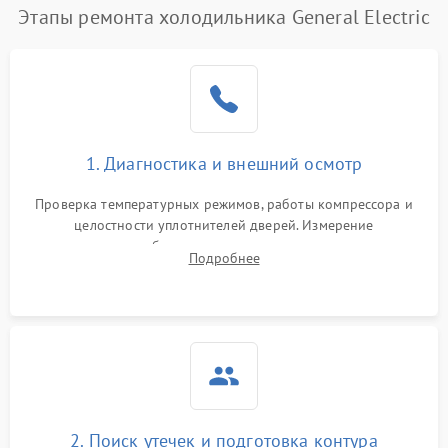
Этапы ремонта холодильника General Electric
Поломка системы No Frost
2600 ₽
Подробнее →
Образование конденсата
1800 ₽
Подробнее →
на стенках
Сбой в работе инвертора
2100 ₽
Подробнее →
1. Диагностика и внешний осмотр
Запах горелого при
2000 ₽
Подробнее →
Проверка температурных режимов, работы компрессора и
работе
целостности уплотнителей дверей. Измерение
сопротивления обмоток мотора, проверка термостата и
Не включается
Подробнее
1000 ₽
Подробнее →
считывание кодов ошибок с электронного дисплея.
холодильник
Проблемы с системой
автоматической
1800 ₽
Подробнее →
разморозки
2. Поиск утечек и подготовка контура