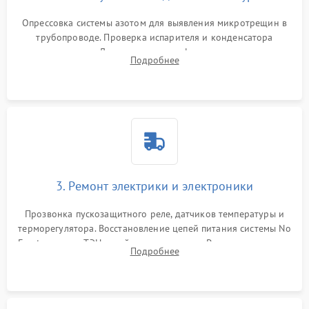
Опрессовка системы азотом для выявления микротрещин в
трубопроводе. Проверка испарителя и конденсатора
течеискателем. Демонтаж старого фильтра-осушителя и
Подробнее
продувка капиллярной трубки для устранения засоров.
3. Ремонт электрики и электроники
Прозвонка пускозащитного реле, датчиков температуры и
терморегулятора. Восстановление цепей питания системы No
Frost, включая ТЭН оттайки и вентилятор. Ремонт или замена
Подробнее
платы управления при сбоях алгоритмов.