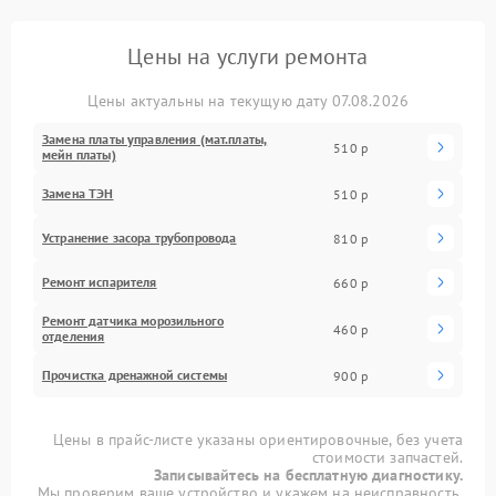
Цены на услуги ремонта
Цены актуальны на текущую дату 07.08.2026
Замена платы управления (мат.платы,
510 р
мейн платы)
Замена ТЭН
510 р
Устранение засора трубопровода
810 р
Ремонт испарителя
660 р
Ремонт датчика морозильного
460 р
отделения
Прочистка дренажной системы
900 р
Цены в прайс-листе указаны ориентировочные, без учета
стоимости запчастей.
Записывайтесь на бесплатную диагностику.
Мы проверим ваше устройство и укажем на неисправность.