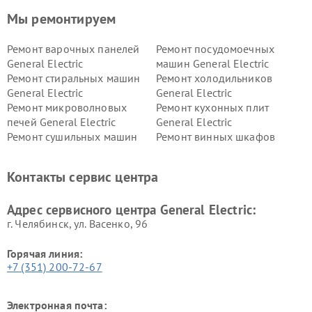
Мы ремонтируем
Ремонт варочных панелей
Ремонт посудомоечных
General Electric
машин General Electric
Ремонт стиральных машин
Ремонт холодильников
General Electric
General Electric
Ремонт микроволновых
Ремонт кухонных плит
печей General Electric
General Electric
Ремонт сушильных машин
Ремонт винных шкафов
General Electric
General Electric
Ремонт вытяжек General
Ремонт духовых шкафов
Контакты сервис центра
Electric
General Electric
Адрес сервисного центра General Electric:
г. Челябинск, ул. Васенко, 96
Горячая линия:
+7 (351) 200-72-67
Электронная почта: