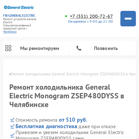
+7 (351) 200-72-67
FIX-GENERAL ELECTRIC
Ремонт устройств General
Ежедневно с 9:00 до 21:00
Electric
Специализированный
cервисный центр г.
Челябинск
Мы ремонтируем
Позвонить
инске
Ремонт холодильника General Electric Monogram ZSEP480DYSS в Челя
Ремонт холодильника General
Electric Monogram ZSEP480DYSS в
Челябинске
от 510 руб.
Стоимость ремонта
Бесплатная диагностика
даже при отказе
Привезем и увезем холодильник General Electric
Ремонт варочных панелей General Electric
Ремонт стиральных машин General Electric
Ремонт винных шкафов General Electric
Ремонт духовых шкафов General Electric
Ремонт кухонных плит General Electric
Ремонт посудомоечных машин General Electric
Ремонт микроволновых печей General Electric
Ремонт сушильных машин General Electric
Ремонт вытяжек General Electric
Monogram ZSEP480DYSS сами