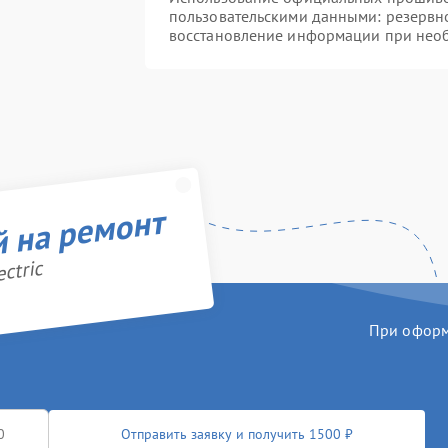
пользовательскими данными: резервн
восстановление информации при нео
й на ремонт
ctric
При оформл
Отправить заявку и получить 1500 ₽