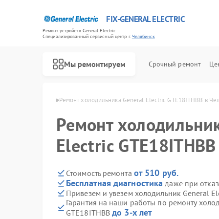
FIX-GENERAL ELECTRIC
Ремонт устройств General Electric
Специализированный cервисный центр г.
Челябинск
Мы ремонтируем
Срочный ремонт
Це
ectric в Челябинске
Ремонт холодильника General Electric GTE18ITHBB в Че
Ремонт холодильник
Electric GTE18ITHBB
от 510 руб.
Стоимость ремонта
Бесплатная диагностика
даже при отказ
Привезем и увезем холодильник General El
Гарантия на наши работы по ремонту холоди
до 3-х лет
GTE18ITHBB
Ремонт варочных панелей General Electric
Ремонт посудомоечных машин General Electric
Ремонт стиральных машин General Electric
Ремонт микроволновых печей General Electric
Ремонт кухонных плит General Electric
Ремонт сушильных машин General Electric
Ремонт винных шкафов General Electric
Ремонт вытяжек General Electric
Ремонт духовых шкафов General Electric