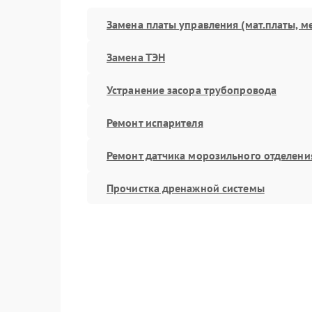
Замена платы управления (мат.платы, м
Замена ТЭН
Устранение засора трубопровода
Ремонт испарителя
Ремонт датчика морозильного отделени
Прочистка дренажной системы