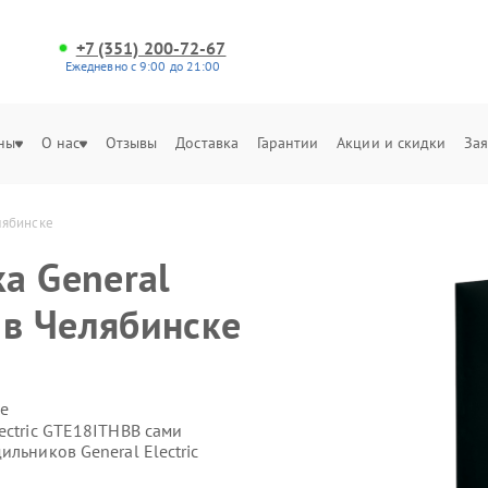
+7 (351) 200-72-67
Ежедневно с 9:00 до 21:00
ны
О нас
Отзывы
Доставка
Гарантии
Акции и скидки
Зая
лябинске
а General
 в Челябинске
е
ectric GTE18ITHBB сами
льников General Electric