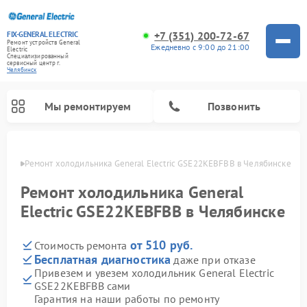
+7 (351) 200-72-67
FIX-GENERAL ELECTRIC
Ремонт устройств General
Ежедневно с 9:00 до 21:00
Electric
Специализированный
cервисный центр г.
Челябинск
Мы ремонтируем
Позвонить
инске
Ремонт холодильника General Electric GSE22KEBFBB в Челябинске
Ремонт холодильника General
Electric GSE22KEBFBB в Челябинске
от 510 руб.
Стоимость ремонта
Бесплатная диагностика
даже при отказе
Привезем и увезем холодильник General Electric
GSE22KEBFBB сами
Ремонт варочных панелей General Electric
Ремонт стиральных машин General Electric
Ремонт винных шкафов General Electric
Ремонт духовых шкафов General Electric
Ремонт кухонных плит General Electric
Ремонт посудомоечных машин General Electric
Ремонт микроволновых печей General Electric
Ремонт сушильных машин General Electric
Ремонт вытяжек General Electric
Гарантия на наши работы по ремонту