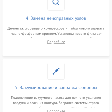
4. Замена неисправных узлов
Демонтаж сгоревшего компрессора и пайка нового агрегата
медно-фосфорным припоем. Установка нового фильтра-
осушителя. Замена изношенных вентиляторов обдува,
Подробнее
сломанных заслонок или поврежденных дверных петель.
5. Вакуумирование и заправка фреоном
Подключение вакуумного насоса для полного удаления
воздуха и влаги из контура. Заправка системы строго
дозированным объемом хладагента (R600a, R134a) по
Подробнее