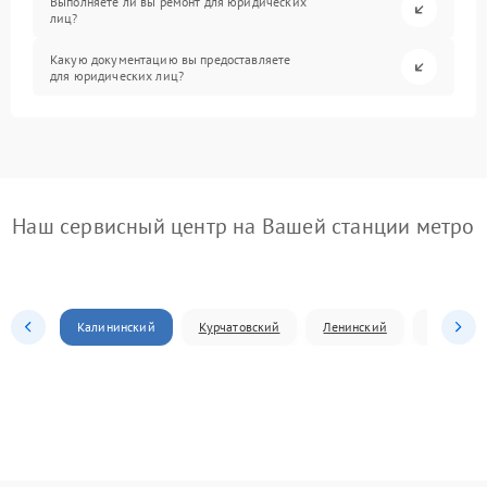
Выполняете ли вы ремонт для юридических
лиц?
Какую документацию вы предоставляете
для юридических лиц?
Наш сервисный центр на Вашей станции метро
Калининский
Курчатовский
Ленинский
Металлур