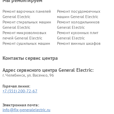
Мы ремонтируем
Ремонт варочных панелей
Ремонт посудомоечных
General Electric
машин General Electric
Ремонт стиральных машин
Ремонт холодильников
General Electric
General Electric
Ремонт микроволновых
Ремонт кухонных плит
печей General Electric
General Electric
Ремонт сушильных машин
Ремонт винных шкафов
General Electric
General Electric
Ремонт вытяжек General
Ремонт духовых шкафов
Контакты сервис центра
Electric
General Electric
Адрес сервисного центра General Electric:
г. Челябинск, ул. Васенко, 96
Горячая линия:
+7 (351) 200-72-67
Электронная почта:
info@fix-generalelectric.ru