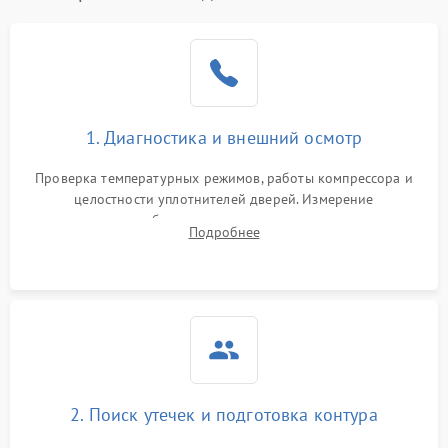
Образование конденсата
1800 ₽
Подробнее →
на стенках
Сбой в работе инвертора
2100 ₽
Подробнее →
1. Диагностика и внешний осмотр
Запах горелого при
2000 ₽
Подробнее →
Проверка температурных режимов, работы компрессора и
работе
целостности уплотнителей дверей. Измерение
сопротивления обмоток мотора, проверка термостата и
Не включается
Подробнее
1000 ₽
Подробнее →
считывание кодов ошибок с электронного дисплея.
холодильник
Проблемы с системой
автоматической
1800 ₽
Подробнее →
разморозки
2. Поиск утечек и подготовка контура