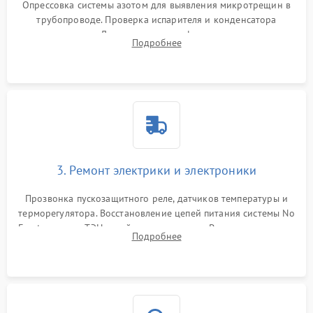
Опрессовка системы азотом для выявления микротрещин в
трубопроводе. Проверка испарителя и конденсатора
течеискателем. Демонтаж старого фильтра-осушителя и
Подробнее
продувка капиллярной трубки для устранения засоров.
3. Ремонт электрики и электроники
Прозвонка пускозащитного реле, датчиков температуры и
терморегулятора. Восстановление цепей питания системы No
Frost, включая ТЭН оттайки и вентилятор. Ремонт или замена
Подробнее
платы управления при сбоях алгоритмов.