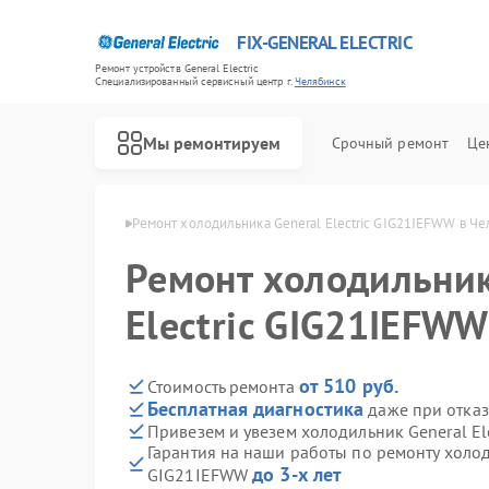
FIX-GENERAL ELECTRIC
Ремонт устройств General Electric
Специализированный cервисный центр г.
Челябинск
Мы ремонтируем
Срочный ремонт
Це
ectric в Челябинске
Ремонт холодильника General Electric GIG21IEFWW в Ч
Ремонт холодильник
Electric GIG21IEFWW
от 510 руб.
Стоимость ремонта
Бесплатная диагностика
даже при отказ
Привезем и увезем холодильник General El
Гарантия на наши работы по ремонту холоди
до 3-х лет
GIG21IEFWW
Ремонт варочных панелей General Electric
Ремонт посудомоечных машин General Electric
Ремонт стиральных машин General Electric
Ремонт микроволновых печей General Electric
Ремонт кухонных плит General Electric
Ремонт сушильных машин General Electric
Ремонт винных шкафов General Electric
Ремонт вытяжек General Electric
Ремонт духовых шкафов General Electric