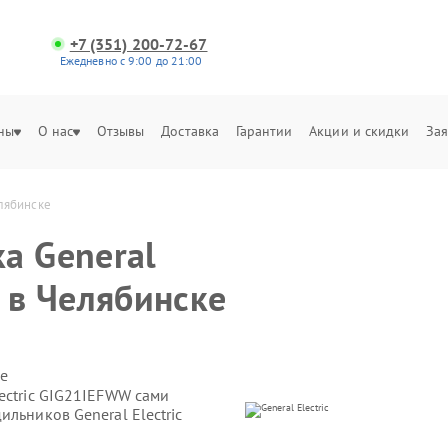
+7 (351) 200-72-67
Ежедневно с 9:00 до 21:00
ны
О нас
Отзывы
Доставка
Гарантии
Акции и скидки
Зая
елябинске
а General
 в Челябинске
е
ectric GIG21IEFWW сами
льников General Electric