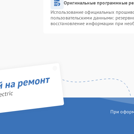
Оригинальные программные ре
Использование официальных прошивок
пользовательскими данными: резервн
восстановление информации при нео
й на ремонт
ctric
При оформл