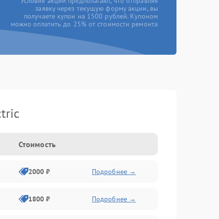
*Условия акции предполагают, что отправляя
заявку через текущую форму акции, вы
получаете купон на 1500 рублей. Купоном
можно оплатить до 25% от стоимости ремонта
tric
Стоимость
2000 ₽
Подробнее →
1800 ₽
Подробнее →