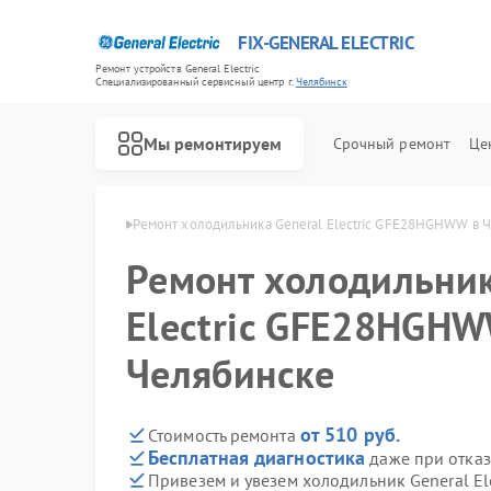
FIX-GENERAL ELECTRIC
Ремонт устройств General Electric
Специализированный cервисный центр г.
Челябинск
Мы ремонтируем
Срочный ремонт
Це
ectric в Челябинске
Ремонт холодильника General Electric GFE28HGHWW в 
Ремонт холодильник
Electric GFE28HGHW
Челябинске
от 510 руб.
Стоимость ремонта
Бесплатная диагностика
даже при отказ
Привезем и увезем холодильник General E
Ремонт варочных панелей General Electric
Ремонт посудомоечных машин General Electric
Ремонт стиральных машин General Electric
Ремонт микроволновых печей General Electric
Ремонт кухонных плит General Electric
Ремонт сушильных машин General Electric
Ремонт винных шкафов General Electric
Ремонт вытяжек General Electric
Ремонт духовых шкафов General Electric