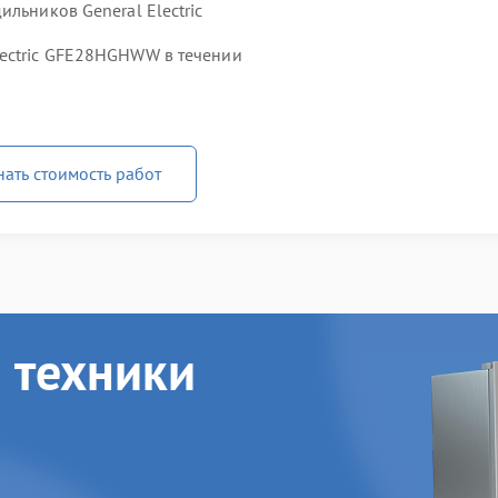
льников General Electric
lectric GFE28HGHWW в течении
нать стоимость работ
 техники