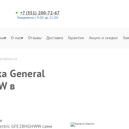
+7 (351) 200-72-67
Ежедневно с 9:00 до 21:00
ны
О нас
Отзывы
Доставка
Гарантии
Акции и скидки
Зая
Челябинске
а General
W в
е
lectric GFE28HGHWW сами