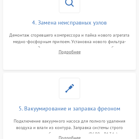
4. Замена неисправных узлов
Демонтаж сгоревшего компрессора и пайка нового агрегата
медно-фосфорным припоем. Установка нового фильтра-
осушителя. Замена изношенных вентиляторов обдува,
Подробнее
сломанных заслонок или поврежденных дверных петель.
5. Вакуумирование и заправка фреоном
Подключение вакуумного насоса для полного удаления
воздуха и влаги из контура. Заправка системы строго
дозированным объемом хладагента (R600a, R134a) по
Подробнее