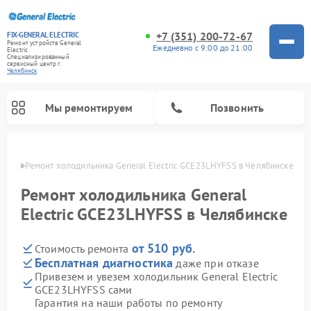
+7 (351) 200-72-67
FIX-GENERAL ELECTRIC
Ремонт устройств General
Ежедневно с 9:00 до 21:00
Electric
Специализированный
cервисный центр г.
Челябинск
Мы ремонтируем
Позвонить
инске
Ремонт холодильника General Electric GCE23LHYFSS в Челябинске
Ремонт холодильника General
Electric GCE23LHYFSS в Челябинске
от 510 руб.
Стоимость ремонта
Бесплатная диагностика
даже при отказе
Привезем и увезем холодильник General Electric
GCE23LHYFSS сами
Ремонт варочных панелей General Electric
Ремонт стиральных машин General Electric
Ремонт винных шкафов General Electric
Ремонт духовых шкафов General Electric
Ремонт кухонных плит General Electric
Ремонт посудомоечных машин General Electric
Ремонт микроволновых печей General Electric
Ремонт сушильных машин General Electric
Ремонт вытяжек General Electric
Гарантия на наши работы по ремонту