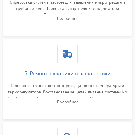
Опрессовка системы азотом для выявления микротрещин в
трубопроводе. Проверка испарителя и конденсатора
течеискателем. Демонтаж старого фильтра-осушителя и
Подробнее
продувка капиллярной трубки для устранения засоров.
3. Ремонт электрики и электроники
Прозвонка пускозащитного реле, датчиков температуры и
терморегулятора. Восстановление цепей питания системы No
Frost, включая ТЭН оттайки и вентилятор. Ремонт или замена
Подробнее
платы управления при сбоях алгоритмов.