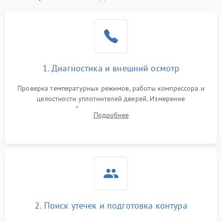
Образование конденсата
1800 ₽
Подробнее →
на стенках
Сбой в работе инвертора
2100 ₽
Подробнее →
1. Диагностика и внешний осмотр
Запах горелого при
2000 ₽
Подробнее →
Проверка температурных режимов, работы компрессора и
работе
целостности уплотнителей дверей. Измерение
сопротивления обмоток мотора, проверка термостата и
Не включается
Подробнее
1000 ₽
Подробнее →
считывание кодов ошибок с электронного дисплея.
холодильник
Проблемы с системой
автоматической
1800 ₽
Подробнее →
разморозки
2. Поиск утечек и подготовка контура