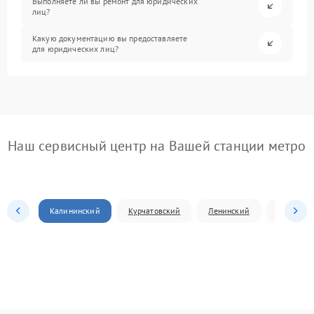
Выполняете ли вы ремонт для юридических
лиц?
Какую документацию вы предоставляете
для юридических лиц?
Наш сервисный центр на Вашей станции метро
Калининский
Курчатовский
Ленинский
Металлур