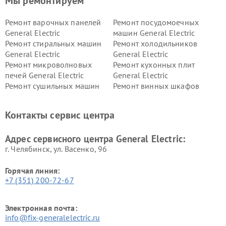
Мы ремонтируем
Ремонт варочных панелей
Ремонт посудомоечных
General Electric
машин General Electric
Ремонт стиральных машин
Ремонт холодильников
General Electric
General Electric
Ремонт микроволновых
Ремонт кухонных плит
печей General Electric
General Electric
Ремонт сушильных машин
Ремонт винных шкафов
General Electric
General Electric
Ремонт вытяжек General
Ремонт духовых шкафов
Контакты сервис центра
Electric
General Electric
Адрес сервисного центра General Electric:
г. Челябинск, ул. Васенко, 96
Горячая линия:
+7 (351) 200-72-67
Электронная почта:
info@fix-generalelectric.ru