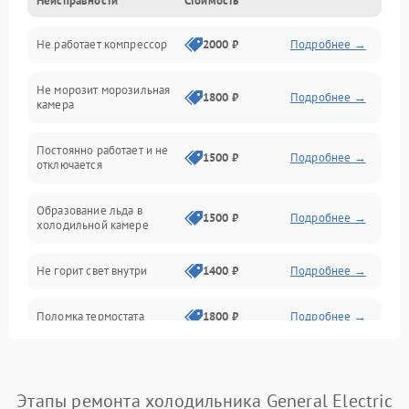
Неисправности
Стоимость
Механика
Не работает компрессор
2000 ₽
Подробнее →
Электропитание
Не морозит морозильная
Дренаж
1800 ₽
Подробнее →
камера
Оттайка
Постоянно работает и не
1500 ₽
Подробнее →
отключается
Программное обеспечение
Образование льда в
1500 ₽
Подробнее →
холодильной камере
Не горит свет внутри
1400 ₽
Подробнее →
Поломка термостата
1800 ₽
Подробнее →
Не работает вентилятор
1800 ₽
Подробнее →
Этапы ремонта холодильника General Electric
Поломка системы No Frost
2600 ₽
Подробнее →